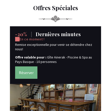
Offres Spéciales
-20%
|
Dernières minutes
S
j
En ce moment !
Remise exceptionnelle pour venir se détendre chez
nous!
Of
Pa
Offre valable pour :
Gîte Ainerak - Piscine & Spa au
su
Pays Basque - 10 personnes
éle
Réserver