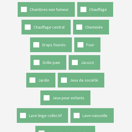
Chambres non fumeur
Chauffage
Chauffage central
Cheminée
Draps fournis
Four
Grille-pain
Jacuzzi
Jardin
Jeux de société
Jeux pour enfants
Lave linge collectif
Lave-vaisselle