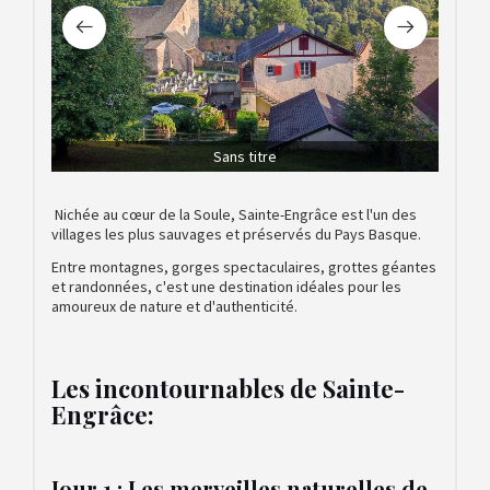
Gîte A
Sans titre
Nichée au cœur de la Soule, Sainte-Engrâce est l'un des
villages les plus sauvages et préservés du Pays Basque.
Entre montagnes, gorges spectaculaires, grottes géantes
et randonnées, c'est une destination idéales pour les
amoureux de nature et d'authenticité.
Les incontournables de Sainte-
Engrâce:
Jour 1 : Les merveilles naturelles de