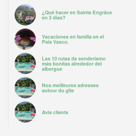
¿Qué hacer en Sainte Engrâce
en 3 días?
Vacaciones en familia en el
País Vasco.
Las 10 rutas de senderismo
más bonitas alrededor del
albergue
Nos meilleures adresses
autour du gîte
Avis clients
Pays Basque, Pyrénées, Soule, Kakouetta, La Verna, Sainte Engrâce, 