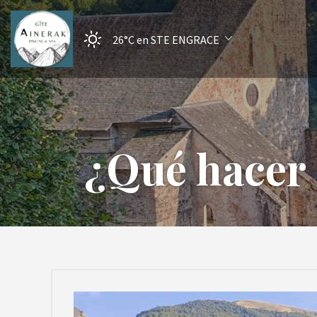
26°C
en STE ENGRACE
¿Qué hacer 