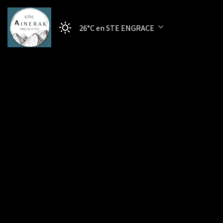
26°C
en STE ENGRACE