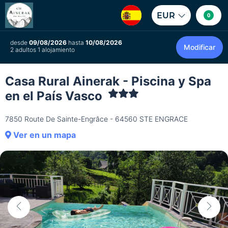
EUR
0
desde
09/08/2026
hasta
10/08/2026
Modificar
2 adultos 1 alojamiento
Casa Rural Ainerak - Piscina y Spa
en el País Vasco
7850 Route De Sainte-Engrâce - 64560 STE ENGRACE
Ver en un mapa