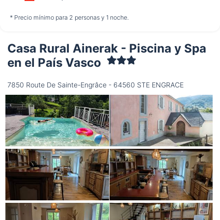
no disponible
no disponible
no disponible
* Precio mínimo para 2 personas y 1 noche.
Casa Rural Ainerak - Piscina y Spa
Sábado
15/08
en el País Vasco
7850 Route De Sainte-Engrâce - 64560 STE ENGRACE
no disponible