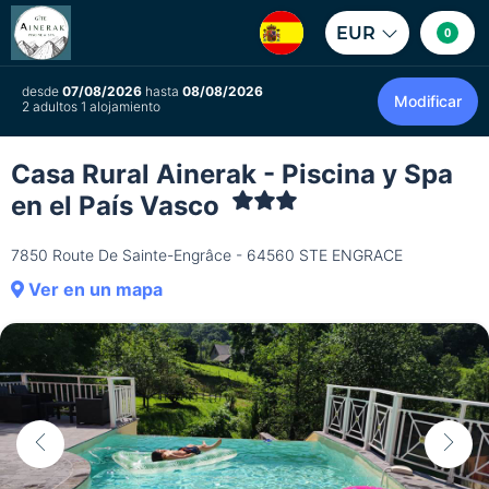
EUR
0
desde
07/08/2026
hasta
08/08/2026
Modificar
2 adultos 1 alojamiento
Casa Rural Ainerak - Piscina y Spa
en el País Vasco
7850 Route De Sainte-Engrâce - 64560 STE ENGRACE
Ver en un mapa