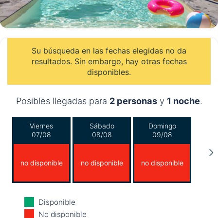
Su búsqueda en las fechas elegidas no da
resultados. Sin embargo, hay otras fechas
disponibles.
Posibles llegadas para
2 personas
y
1 noche
.
Viernes
Sábado
Domingo
07/08
08/08
09/08
no disponible
no disponible
no disponible
Lunes
Martes
Miércoles
Disponible
10/08
11/08
12/08
No disponible