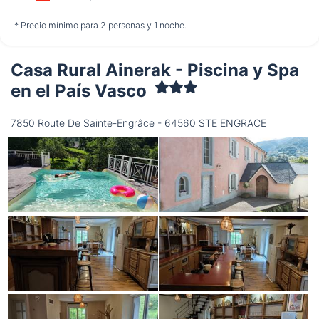
no disponible
no disponible
no disponible
* Precio mínimo para 2 personas y 1 noche.
Casa Rural Ainerak - Piscina y Spa
Jueves
13/08
en el País Vasco
7850 Route De Sainte-Engrâce - 64560 STE ENGRACE
no disponible