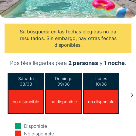
Su búsqueda en las fechas elegidas no da
resultados. Sin embargo, hay otras fechas
disponibles.
Posibles llegadas para
2 personas
y
1 noche
.
Sábado
Domingo
Lunes
08/08
09/08
10/08
no disponible
no disponible
no disponible
Martes
Miércoles
Jueves
Disponible
11/08
12/08
13/08
No disponible