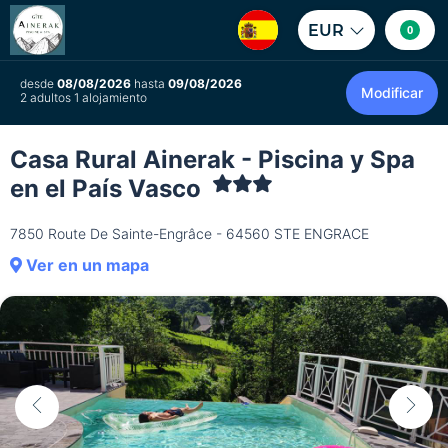
EUR
0
desde
08/08/2026
hasta
09/08/2026
Modificar
2 adultos 1 alojamiento
Casa Rural Ainerak - Piscina y Spa
en el País Vasco
7850 Route De Sainte-Engrâce - 64560 STE ENGRACE
Ver en un mapa