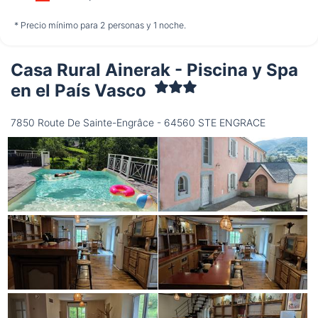
no disponible
no disponible
no disponible
* Precio mínimo para 2 personas y 1 noche.
Casa Rural Ainerak - Piscina y Spa
Viernes
14/08
en el País Vasco
7850 Route De Sainte-Engrâce - 64560 STE ENGRACE
no disponible